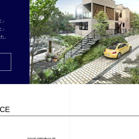
と」
と」
した。
NCE