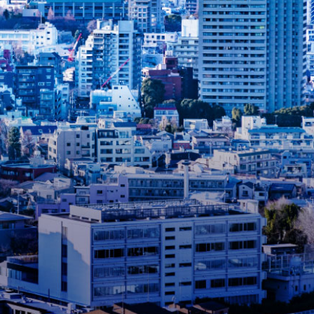
物株
式会
社