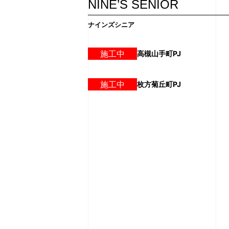
NINE’S SENIOR
ナインズシニア
施工中
高槻山手町PJ
施工中
枚方菊丘町PJ