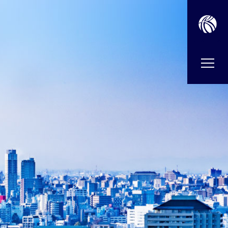
ダブ
ルナ
イン
レジ
デン
ス西
宮竣
工致
しま
した
｜大
阪建