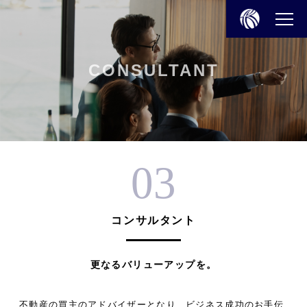
CONSU
CONSULTANT
｜
大
阪
建
03
物
株
式
コンサルタント
会
社
更なるバリューアップを。
不動産の買主のアドバイザーとなり、ビジネス成功のお手伝