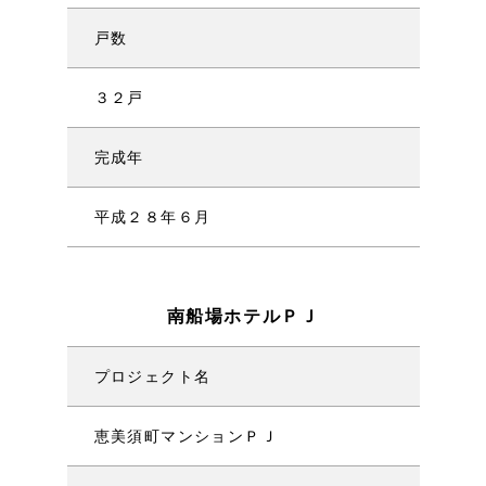
戸数
３２戸
完成年
平成２８年６月
南船場ホテルＰＪ
プロジェクト名
恵美須町マンションＰＪ